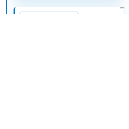
Step 4
Nuova produzione
La materia prima rigenerata viene utilizzata da
Cadei
& Merletti
per creare un prodotto finito che
raggiunge il
cliente finale
con qualità e affidabilità.
CONTATTI
Richiedi