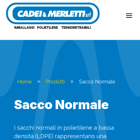
a
Home
Prodotti
Sacco Normale
9
9
Sacco Normale
I sacchi normali in polietilene a bassa
densità (LDPE) rappresentano una