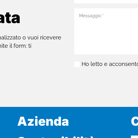
ata
nalizzato o vuoi ricevere
e il form: ti
Ho letto e acconsento 
Azienda
C