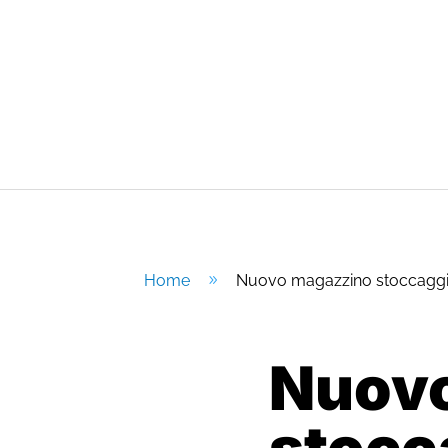
Home
Nuovo magazzino stoccagg
9
Nuov
stocc