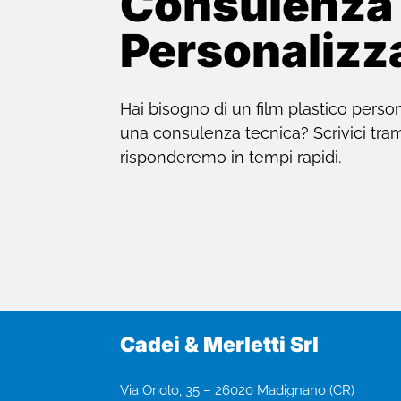
Consulenza
Personalizz
Hai bisogno di un film plastico perso
una consulenza tecnica? Scrivici tramit
risponderemo in tempi rapidi.
Cadei & Merletti Srl
Via Oriolo, 35 – 26020 Madignano (CR)