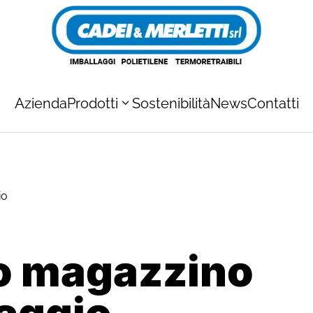
Azienda
Prodotti
Sostenibilità
News
Contatti
io
o magazzino
aggio